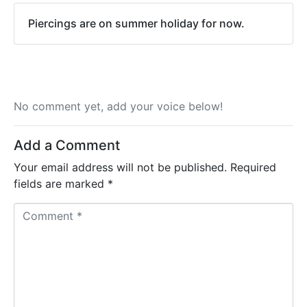
Piercings are on summer holiday for now.
No comment yet, add your voice below!
Add a Comment
Your email address will not be published.
Required
fields are marked
*
C
o
m
m
e
n