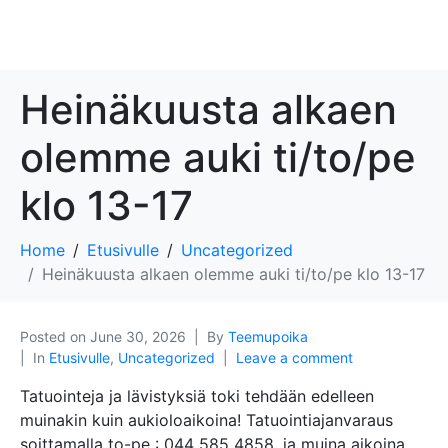
Heinäkuusta alkaen
olemme auki ti/to/pe
klo 13-17
Home
Etusivulle
Uncategorized
Heinäkuusta alkaen olemme auki ti/to/pe klo 13-17
Posted on
June 30, 2026
By
Teemupoika
In
Etusivulle
,
Uncategorized
Leave a comment
Tatuointeja ja lävistyksiä toki tehdään edelleen
muinakin kuin aukioloaikoina! Tatuointiajanvaraus
soittamalla to-pe : 044 585 4858, ja muina aikoina